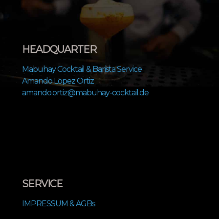
HEADQUARTER
Mabuhay Cocktail & Barista Service
Amando Lopez Ortiz
amando.ortiz@mabuhay-cocktail.de
SERVICE
IMPRESSUM & AGBs