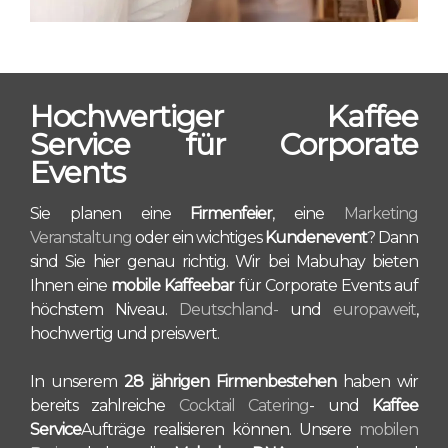
Hochwertiger Kaffee
Service für Corporate
Events
Sie planen eine
Firmenfeier
, eine
Marketing
Veranstaltung
oder ein wichtiges
Kundenevent
? Dann
sind Sie hier genau richtig. Wir bei Mabuhay bieten
Ihnen eine
mobile Kaffeebar
für Corporate Events auf
höchstem Niveau.
Deutschland-
und
europaweit
,
hochwertig und preiswert.
In unserem
28 jährigen Firmenbestehen
haben wir
bereits zahlreiche
Cocktail Catering
- und
Kaffee
Service
Aufträge realisieren können. Unsere
mobilen