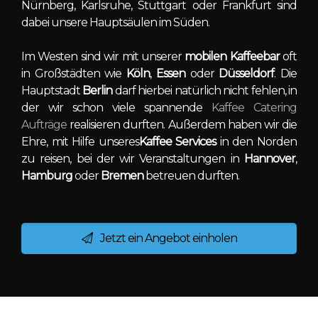
Nürnberg, Karlsruhe, Stuttgart oder Frankfurt sind
dabei unsere Hauptsäulen im Süden.
Im Westen sind wir mit unserer
mobilen Kaffeebar
oft
in Großstädten wie
Köln
,
Essen
oder
Düsseldorf
. Die
Hauptstadt
Berlin
darf hierbei natürlich nicht fehlen, in
der wir schon viele spannende
Kaffee Catering
Aufträge
realisieren durften. Außerdem haben wir die
Ehre, mit Hilfe unseres
Kaffee Services
in den Norden
zu reisen, bei der wir Veranstaltungen in
Hannover
,
Hamburg
oder
Bremen
betreuen durften.
Jetzt ein Angebot einholen