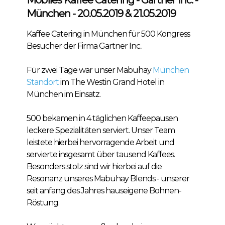
München - 20.05.2019 & 21.05.2019
Kaffee Catering in München für 500 Kongress
Besucher der Firma Gartner Inc..
Für zwei Tage war unser Mabuhay
München
Standort
im The Westin Grand Hotel in
München im Einsatz.
500 bekamen in 4 täglichen Kaffeepausen
leckere Spezialitäten serviert. Unser Team
leistete hierbei hervorragende Arbeit und
servierte insgesamt über tausend Kaffees.
Besonders stolz sind wir hierbei auf die
Resonanz unseres Mabuhay Blends - unserer
seit anfang des Jahres hauseigene Bohnen-
Röstung.