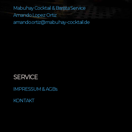
Mabuhay Cocktail & Barista Service
Amando Lopez Ortiz
amando.ortiz@mabuhay-cocktail.de
SERVICE
IMPRESSUM & AGBs
KONTAKT