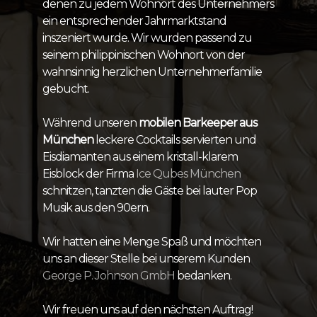
denen zu jedem Wohnort des Unternehmers
ein entsprechender Jahrmarktstand
inszeniert wurde. Wir wurden passend zu
seinem philippinischen Wohnort von der
wahnsinnig herzlichen Unternehmerfamilie
gebucht.
Während unseren
mobilen Barkeeper aus
München
leckere Cocktails servierten und
Eisdiamanten aus einem kristall-klarem
Eisblock der Firma
Ice Qubes München
schnitzen, tanzten die Gäste bei lauter Pop
Musik aus den 90ern.
Wir hatten eine Menge Spaß und möchten
uns an dieser Stelle bei unserem Kunden
George P. Johnson GmbH
bedanken.
Wir freuen uns auf den nächsten Auftrag!