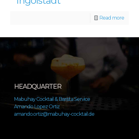
Ingolstadt
Read more
HEADQUARTER
Mabuhay Cocktail & Barista Service
Amando Lopez Ortiz
amando.ortiz@mabuhay-cocktail.de