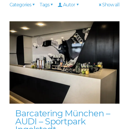
Categories
Tags
Autor
Show all
Barcatering München –
AUDI – Sportpark