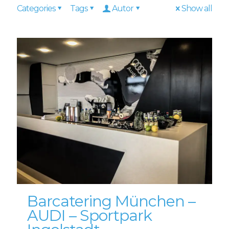
Categories
Tags
Autor
Show all
Barcatering München –
AUDI – Sportpark