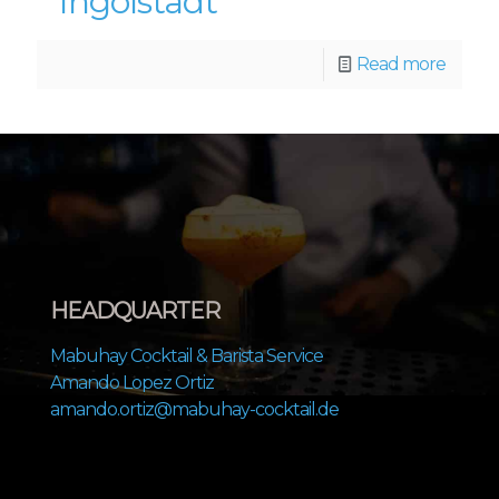
Ingolstadt
Read more
HEADQUARTER
Mabuhay Cocktail & Barista Service
Amando Lopez Ortiz
amando.ortiz@mabuhay-cocktail.de