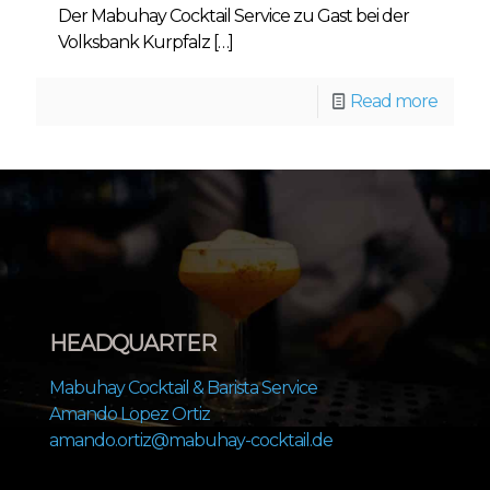
Der Mabuhay Cocktail Service zu Gast bei der
Volksbank Kurpfalz
[…]
Read more
HEADQUARTER
Mabuhay Cocktail & Barista Service
Amando Lopez Ortiz
amando.ortiz@mabuhay-cocktail.de