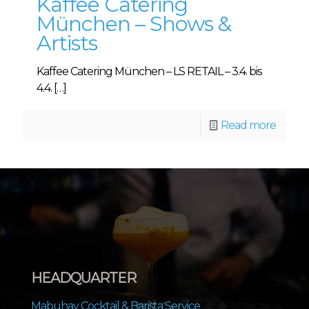
Kaffee Catering
München – Shows &
Artists
Kaffee Catering München – LS RETAIL – 3.4. bis
4.4.
[…]
Read more
HEADQUARTER
Mabuhay Cocktail & Barista Service