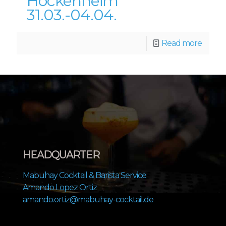
Hockenheim
31.03.-04.04.
Read more
HEADQUARTER
Mabuhay Cocktail & Barista Service
Amando Lopez Ortiz
amando.ortiz@mabuhay-cocktail.de