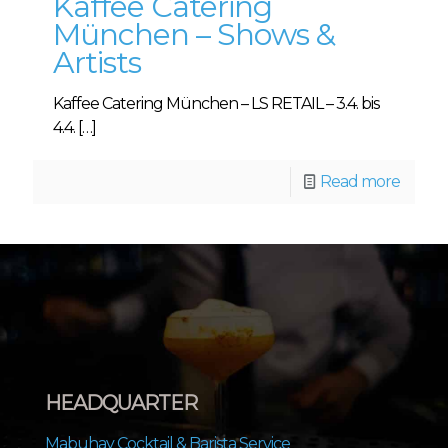
Kaffee Catering
München – Shows &
Artists
Kaffee Catering München – LS RETAIL – 3.4. bis
4.4.
[…]
Read more
HEADQUARTER
Mabuhay Cocktail & Barista Service